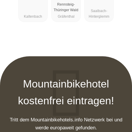
ungen
Rennsteig-
Thüringer Wald
Saalbach-
Kaltenbach
Gräfenthal
Hinterglemm
Mountainbikehotel
kostenfrei eintragen!
Tritt dem Mountainbikehotels.info Netzwerk bei und
werde europaweit gefunden.