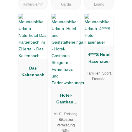
Hinterglemm
Garda
Loano
4****S Hotel
Hasenauer
Das
Familien. Sport.
Kaltenbach
Freunde.
Hotel-
Gasthaus
Steiger mit
Mit E.-Trekking-
Ferienhaus
Bikes zur
und
Vermietung.
Ferienwohn
Nähe