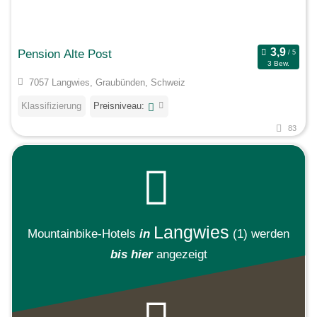
Pension Alte Post
3 Bew.
7057 Langwies, Graubünden, Schweiz
Klassifizierung
Preisniveau:
83
Langwies
Mountainbike-Hotels
in
(1)
werden
bis hier
angezeigt