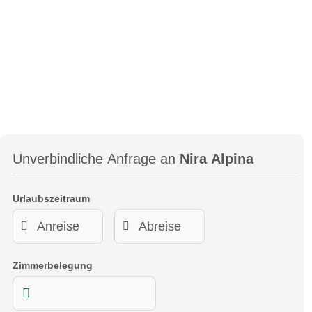
Link
Bernina Express Trail
Die lokale Mountainbike Route Bernina Express hat den
Namen vom legendären Zug der Rhätischen Bahn
übernommen, der über den Berninapass fährt, und ist ebenso
abwechslungsreich wie inspirierend. Die Rückfahrt von
Poschiavo mit dem Zug ist Teil dieser Tour, die das Hochtal
Engadin mit dem südlichen Valposchiavo verbindet. Ab
Unverbindliche Anfrage an
Nira Alpina
Samedan führt die Route dem Bernina Tal entlang durch
einmalig schöne Landschaften, die immer wieder den Blick
auf die imposanten Gletscher des Bernina Massivs frei
Urlaubszeitraum
geben. Auf der Passhöhe geht es links am Lago Bianco
vorbei, bevor die Abfahrt ins Valposchiavo beginnt. Schon
nach wenigen Metern Abfahrt spürt und riecht man das
südlich Klima und die veränderte Vegetation. Die Terrasse
Zimmerbelegung
des Restaurants Belvedere oder das Buffet des Bahnhofs Alp
Grüm laden zu einer Genuss- und Verschnauf-Pause ein. Ab