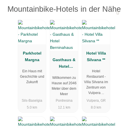
Mountainbike-Hotels in der Nähe
Parkhotel
Hotel Villa
Margna
Gasthaus &
Silvana **
Hotel
Ein Haus mit
Hotel
Berninahaus
Geschichte und
Restaurant -
Willkommen zu
Zukunft
Villa Silvana im
Hause auf 2046
Zentrum von
Meter über dem
Vulpera ...
Meer
Sils-Baselgia
Pontresina
Vulpera, GR
5.0 km
12.1 km
8.0 km