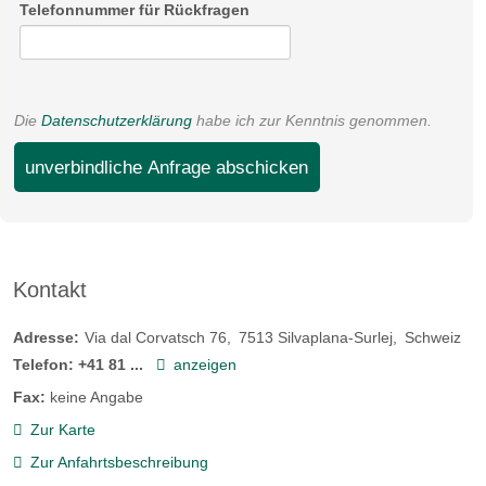
08:30-17:00
Telefonnummer für Rückfragen
08:30-17:00
08:30-17:00
Die
Datenschutzerklärung
habe ich zur Kenntnis genommen.
08:30-17:00
08:30-17:00
unverbindliche Anfrage abschicken
08:30-17:00
08:30-17:00
08:30-17:00
Kontakt
Adresse:
Via dal Corvatsch 76
7513
Silvaplana-Surlej
Schweiz
Biketransport:
Telefon:
+41 81 ...
anzeigen
öffentliche Verkehrsmittel
Bergbahnen
Fax:
keine Angabe
Link zur Mountainbike Region
Zur Karte
Zur Anfahrtsbeschreibung