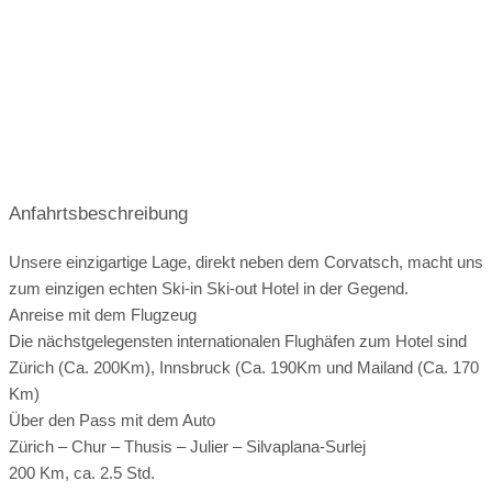
Tischtennis
Fitnessraum
Massagen
Mountainbikeverleih:
vor Ort
Touren Übersicht:
Zimmerkategorien:
Beautybehandlungen
Maniküre/Pediküre
Fahrradgeschäft:
0.5 km entfernt
Hallenbad:
6.3 km entfernt
öffentliche Verkehrsmittel:
0.1 km entfernt
Therme:
13.9 km entfernt
Ladestation Elektroauto:
direkt beim Hotel
Schwimmen:
6.3 km entfernt
Flughafen:
213 km entfernt
Arzt:
1.9 km entfernt
Anfahrtsbeschreibung
Segeln:
2.7 km entfernt
Surfen:
nicht möglich
Apotheke:
6.7 km entfernt
Seehöhe:
1800 m
Unsere einzigartige Lage, direkt neben dem Corvatsch, macht uns
Tauchen:
nicht möglich
Tennis:
6.2 km entfernt
Register-Nr.
zum einzigen echten Ski-in Ski-out Hotel in der Gegend.
Ausflugsziele
Golf:
13.7 km entfernt
Reiten:
4.1 km entfernt
Anreise mit dem Flugzeug
Die nächstgelegensten internationalen Flughäfen zum Hotel sind
Sommerrodeln:
nicht vorhanden
Zürich (Ca. 200Km), Innsbruck (Ca. 190Km und Mailand (Ca. 170
Bootsverleih:
6.5 km entfernt
Km)
Über den Pass mit dem Auto
Zürich – Chur – Thusis – Julier – Silvaplana-Surlej
200 Km, ca. 2.5 Std.
Padella Panorama Tour
Corvatsch Zimmer