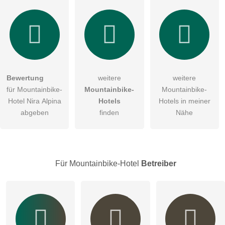
Hiermit akzeptiere ich die
AGB
.
Die
Datenschutzerklärung
habe ich zur Kenntnis genommen.
Bewertung
weitere
weitere
öffentliche Frage stellen
Abbrechen
für Mountainbike-
Mountainbike-
Mountainbike-
Hotel Nira Alpina
Hotels
Hotels in meiner
Hinweis:
Bitte beachten Sie, öffentliche Fragen sind
für alle
abgeben
finden
Nähe
Besucher sichtbar
.
Klicken Sie hier um eine
individuelle Frage
an den
Mountainbike-Hotel-Eintrag zu stellen
.
Für Mountainbike-Hotel
Betreiber