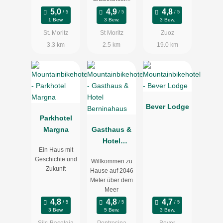
1 Bew.
3 Bew.
3 Bew.
St. Moritz
St Moritz
Zuoz
3.3 km
2.5 km
19.0 km
Bever Lodge
Parkhotel
Margna
Gasthaus &
Hotel
Ein Haus mit
Berninahaus
Geschichte und
Willkommen zu
Zukunft
Hause auf 2046
Meter über dem
Meer
3 Bew.
5 Bew.
3 Bew.