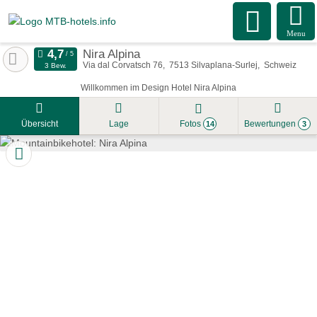
Menu
Nira Alpina
Via dal Corvatsch 76
7513
Silvaplana-Surlej
Schweiz
3 Bew.
Willkommen im Design Hotel Nira Alpina
Übersicht
Lage
Fotos
Bewertungen
14
3