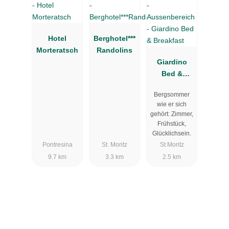
Hotel
Berghotel***
Morteratsch
Randolins
Giardino
Bed &
Breakfast
Bergsommer
wie er sich
gehört: Zimmer,
Frühstück,
Glücklichsein.
Pontresina
St. Moritz
St Moritz
9.7 km
3.3 km
2.5 km