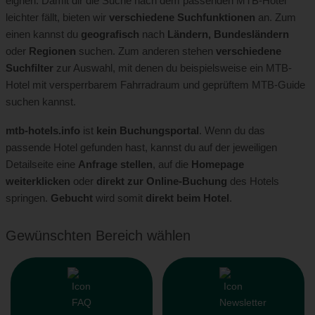
eignen. Damit dir die Suche nach dem passenden MTB-Hotel
leichter fällt, bieten wir
verschiedene Suchfunktionen
an. Zum
einen kannst du
geografisch
nach
Ländern, Bundesländern
oder
Regionen
suchen. Zum anderen stehen
verschiedene
Suchfilter
zur Auswahl, mit denen du beispielsweise ein MTB-
Hotel mit versperrbarem Fahrradraum und geprüftem MTB-Guide
suchen kannst.
mtb-hotels.info
ist
kein Buchungsportal
. Wenn du das
passende Hotel gefunden hast, kannst du auf der jeweiligen
Detailseite eine
Anfrage stellen
, auf die
Homepage
weiterklicken
oder
direkt zur Online-Buchung
des Hotels
springen.
Gebucht
wird somit
direkt beim Hotel
.
Gewünschten Bereich wählen