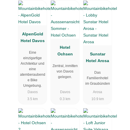
AlpenGold
Hotel Davos
Hotel
Eine
Ochsen
Sunstar
einzigartige
Hotel Arosa
Architektur und
Zentral, inmitten
eine
von Davos
Das
atemberaubend
gelegen.
Familienhotel
e Bike
im Graubünden
Umgebung.
Davos
Davos
Arosa
3.5 km
0.3 km
10.9 km