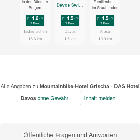
in den Bündner
Familienhotel
Resort &
Davos Swiss
Bergen
im Graubünden
Spa
Mountain
Resort
3 Bew.
3 Bew.
3 Bew.
Tschiertschen
Davos
Arosa
16.6 km
1.5 km
10.9 km
Alle Angaben zu
Mountainbike-Hotel Grischa - DAS Hotel
Davos
ohne Gewähr
Inhalt melden
Öffentliche Fragen und Antworten