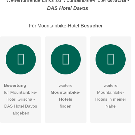
Weiterführende Links zu Mountainbike-Hotel
Grischa -
DAS Hotel Davos
E-Mail-Adresse (wird nicht veröffentlicht)
Für Mountainbike-Hotel
Besucher
Hiermit akzeptiere ich die
AGB
.
Die
Datenschutzerklärung
habe ich zur Kenntnis genommen.
öffentliche Frage stellen
Abbrechen
Bewertung
weitere
weitere
für Mountainbike-
Mountainbike-
Mountainbike-
Hinweis:
Bitte beachten Sie, öffentliche Fragen sind
für alle
Hotel Grischa -
Hotels
Hotels in meiner
Besucher sichtbar
.
DAS Hotel Davos
finden
Nähe
Klicken Sie hier um eine
individuelle Frage
an den
abgeben
Mountainbike-Hotel-Eintrag zu stellen
.