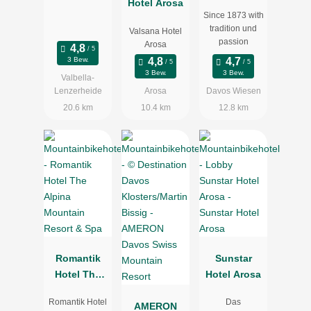
Hotel Arosa
Bellevue
Since 1873 with
Davos
tradition und
Valsana Hotel
Wiesen
passion
Arosa
3 Bew.
3 Bew.
3 Bew.
Valbella-
Lenzerheide
Arosa
Davos Wiesen
20.6 km
10.4 km
12.8 km
Romantik
Sunstar
Hotel The
Hotel Arosa
Alpina
Romantik Hotel
Das
Mountain
AMERON