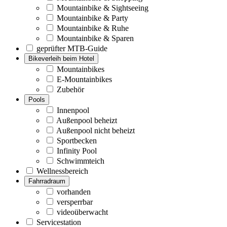
Mountainbike & Sightseeing
Mountainbike & Party
Mountainbike & Ruhe
Mountainbike & Sparen
geprüfter MTB-Guide
Bikeverleih beim Hotel
Mountainbikes
E-Mountainbikes
Zubehör
Pools
Innenpool
Außenpool beheizt
Außenpool nicht beheizt
Sportbecken
Infinity Pool
Schwimmteich
Wellnessbereich
Fahrradraum
vorhanden
versperrbar
videoüberwacht
Servicestation