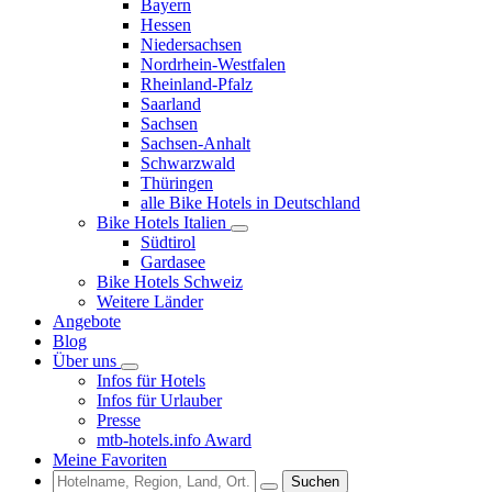
Bayern
Hessen
Niedersachsen
Nordrhein-Westfalen
Rheinland-Pfalz
Saarland
Sachsen
Sachsen-Anhalt
Schwarzwald
Thüringen
alle Bike Hotels in Deutschland
Bike Hotels Italien
Südtirol
Gardasee
Bike Hotels Schweiz
Weitere Länder
Angebote
Blog
Über uns
Infos für Hotels
Infos für Urlauber
Presse
mtb-hotels.info Award
Meine Favoriten
Suchen