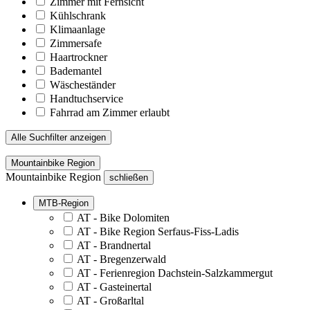
Zimmer mit Fernsicht
Kühlschrank
Klimaanlage
Zimmersafe
Haartrockner
Bademantel
Wäscheständer
Handtuchservice
Fahrrad am Zimmer erlaubt
Alle Suchfilter anzeigen
Mountainbike Region
Mountainbike Region
schließen
MTB-Region
AT - Bike Dolomiten
AT - Bike Region Serfaus-Fiss-Ladis
AT - Brandnertal
AT - Bregenzerwald
AT - Ferienregion Dachstein-Salzkammergut
AT - Gasteinertal
AT - Großarltal