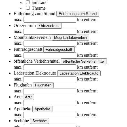
am Land
Therme
Entfernung zum Strand
Entfernung zum Strand
max.
km entfernt
Ortszentrum
Ortszentrum
max.
km entfernt
Mountainbikeverleih
Mountainbikeverleih
max.
km entfernt
Fahrradgeschäft
Fahrradgeschäft
max.
km entfernt
öffentliche Verkehrsmittel
öffentliche Verkehrsmittel
max.
km entfernt
Ladestation Elektroauto
Ladestation Elektroauto
max.
km entfernt
Flughafen
Flughafen
max.
km entfernt
Arzt
Arzt
max.
km entfernt
Apotheke
Apotheke
max.
km entfernt
Seehöhe
Seehöhe
min.
m