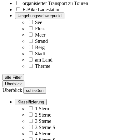
organisierter Transport zu Touren
E-Bike Ladestation
Umgebungsschwerpunkt
See
Fluss
Meer
Strand
Berg
Stadt
am Land
Therme
alle Filter
Überblick
Überblick
schließen
Klassifizierung
1 Stern
2 Sterne
3 Sterne
3 Sterne S
4 Sterne
4 Sterne S