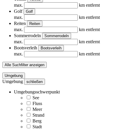
max.
km entfernt
Golf
Golf
max.
km entfernt
Reiten
Reiten
max.
km entfernt
Sommerrodeln
Sommerrodeln
max.
km entfernt
Bootsverleih
Bootsverleih
max.
km entfernt
Alle Suchfilter anzeigen
Umgebung
Umgebung
schließen
Umgebungsschwerpunkt
See
Fluss
Meer
Strand
Berg
Stadt