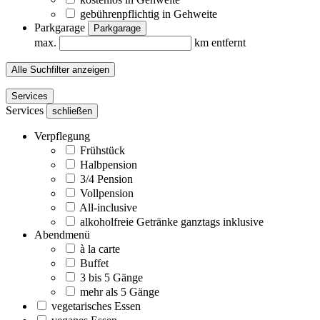
gebührenpflichtig in Gehweite
Parkgarage
Parkgarage
max.
km entfernt
Alle Suchfilter anzeigen
Services
Services
schließen
Verpflegung
Frühstück
Halbpension
3/4 Pension
Vollpension
All-inclusive
alkoholfreie Getränke ganztags inklusive
Abendmenü
à la carte
Buffet
3 bis 5 Gänge
mehr als 5 Gänge
vegetarisches Essen