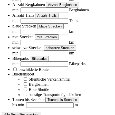
Anzahl Bergbahnen
Anzahl Bergbahnen
min.
Bergbahnen
Anzahl Trails
Anzahl Trails
min.
Trails
blaue Strecken
blaue Strecken
min.
km
rote Strecken
rote Strecken
min.
km
schwarze Strecken
schwarze Strecken
min.
km
Bikeparks
Bikeparks
min.
Bikeparks
beschilderte Routen
Biketransport
öffentliche Verkehrsmittel
Bergbahnen
Bike-Shuttle
sonstige Transportmöglichkeiten
Touren bis Seehöhe
Touren bis Seehöhe
bis min.
m
Alle Suchfilter anzeigen