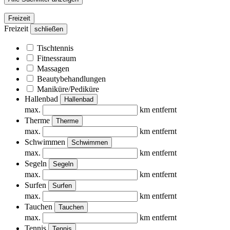
Freizeit
Freizeit
schließen
Tischtennis
Fitnessraum
Massagen
Beautybehandlungen
Maniküre/Pediküre
Hallenbad
Hallenbad
max.
km entfernt
Therme
Therme
max.
km entfernt
Schwimmen
Schwimmen
max.
km entfernt
Segeln
Segeln
max.
km entfernt
Surfen
Surfen
max.
km entfernt
Tauchen
Tauchen
max.
km entfernt
Tennis
Tennis