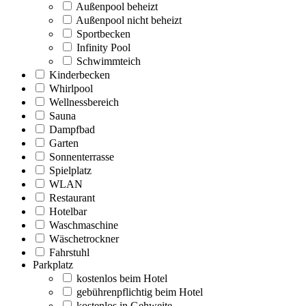
Außenpool beheizt
Außenpool nicht beheizt
Sportbecken
Infinity Pool
Schwimmteich
Kinderbecken
Whirlpool
Wellnessbereich
Sauna
Dampfbad
Garten
Sonnenterrasse
Spielplatz
WLAN
Restaurant
Hotelbar
Waschmaschine
Wäschetrockner
Fahrstuhl
Parkplatz
kostenlos beim Hotel
gebührenpflichtig beim Hotel
kostenlos in Gehweite