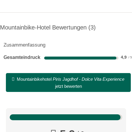
08:00-19:00
08:00-19:00
Mountainbike-Hotel Bewertungen
3
08:00-19:00
08:00-19:00
Zusammenfassung
08:00-19:00
Gesamteindruck
4,9
08:00-19:00
08:00-19:00
Mountainbikehotel
Piris Jagdhof - Dolce Vita Experience
jetzt bewerten
08:00-19:00
Biketransport:
öffentliche Verkehrsmittel
Bergbahnen
Bike-Shuttle
sonstige Transportmöglichkeiten