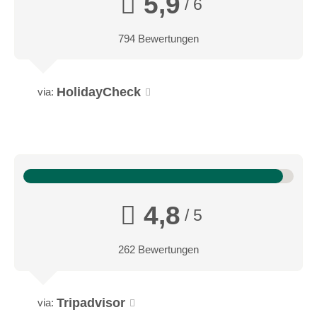
5,9
/ 6
Link zur Mountainbike Region
794 Bewertungen
HolidayCheck
via:
4,8
/ 5
262 Bewertungen
Tripadvisor
via: