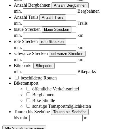
Anzahl Bergbahnen
Anzahl Bergbahnen
min.
Bergbahnen
Anzahl Trails
Anzahl Trails
min.
Trails
blaue Strecken
blaue Strecken
min.
km
rote Strecken
rote Strecken
min.
km
schwarze Strecken
schwarze Strecken
min.
km
Bikeparks
Bikeparks
min.
Bikeparks
beschilderte Routen
Biketransport
öffentliche Verkehrsmittel
Bergbahnen
Bike-Shuttle
sonstige Transportmöglichkeiten
Touren bis Seehöhe
Touren bis Seehöhe
bis min.
m
Alle Suchfilter anzeigen