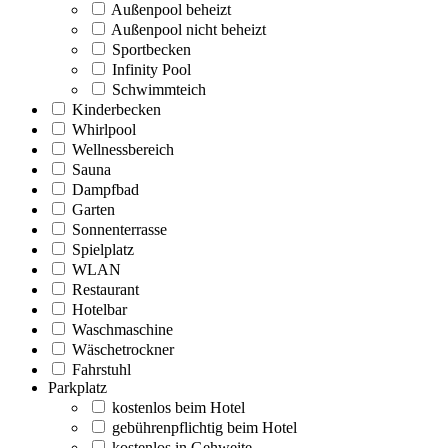
Außenpool beheizt
Außenpool nicht beheizt
Sportbecken
Infinity Pool
Schwimmteich
Kinderbecken
Whirlpool
Wellnessbereich
Sauna
Dampfbad
Garten
Sonnenterrasse
Spielplatz
WLAN
Restaurant
Hotelbar
Waschmaschine
Wäschetrockner
Fahrstuhl
Parkplatz
kostenlos beim Hotel
gebührenpflichtig beim Hotel
kostenlos in Gehweite