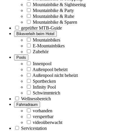
Mountainbike & Sightseeing
Mountainbike & Party
Mountainbike & Ruhe
Mountainbike & Sparen
geprüfter MTB-Guide
Bikeverleih beim Hotel
Mountainbikes
E-Mountainbikes
Zubehör
Pools
Innenpool
Außenpool beheizt
Außenpool nicht beheizt
Sportbecken
Infinity Pool
Schwimmteich
Wellnessbereich
Fahrradraum
vorhanden
versperrbar
videoüberwacht
Servicestation