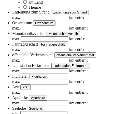
am Land
Therme
Entfernung zum Strand
Entfernung zum Strand
max.
km entfernt
Ortszentrum
Ortszentrum
max.
km entfernt
Mountainbikeverleih
Mountainbikeverleih
max.
km entfernt
Fahrradgeschäft
Fahrradgeschäft
max.
km entfernt
öffentliche Verkehrsmittel
öffentliche Verkehrsmittel
max.
km entfernt
Ladestation Elektroauto
Ladestation Elektroauto
max.
km entfernt
Flughafen
Flughafen
max.
km entfernt
Arzt
Arzt
max.
km entfernt
Apotheke
Apotheke
max.
km entfernt
Seehöhe
Seehöhe
min.
m