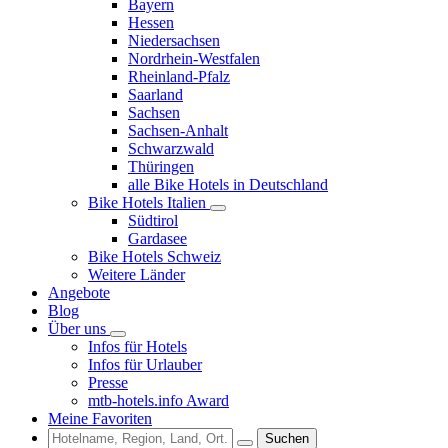
Bayern
Hessen
Niedersachsen
Nordrhein-Westfalen
Rheinland-Pfalz
Saarland
Sachsen
Sachsen-Anhalt
Schwarzwald
Thüringen
alle Bike Hotels in Deutschland
Bike Hotels Italien
Südtirol
Gardasee
Bike Hotels Schweiz
Weitere Länder
Angebote
Blog
Über uns
Infos für Hotels
Infos für Urlauber
Presse
mtb-hotels.info Award
Meine Favoriten
Suchen