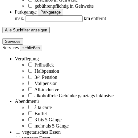
gebührenpflichtig in Gehweite
Parkgarage
Parkgarage
max.
km entfernt
Alle Suchfilter anzeigen
Services
Services
schließen
Verpflegung
Frühstück
Halbpension
3/4 Pension
Vollpension
All-inclusive
alkoholfreie Getränke ganztags inklusive
Abendmenü
à la carte
Buffet
3 bis 5 Gänge
mehr als 5 Gänge
vegetarisches Essen