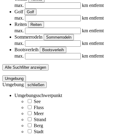
max.
km entfernt
Golf
Golf
max.
km entfernt
Reiten
Reiten
max.
km entfernt
Sommerrodeln
Sommerrodeln
max.
km entfernt
Bootsverleih
Bootsverleih
max.
km entfernt
Alle Suchfilter anzeigen
Umgebung
Umgebung
schließen
Umgebungsschwerpunkt
See
Fluss
Meer
Strand
Berg
Stadt