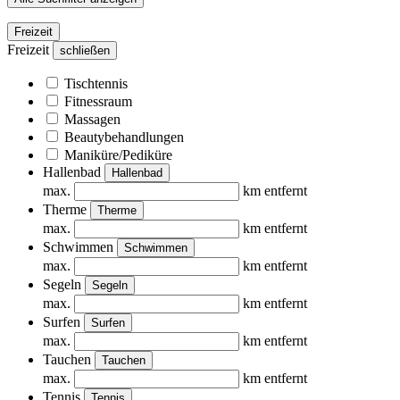
Freizeit
Freizeit
schließen
Tischtennis
Fitnessraum
Massagen
Beautybehandlungen
Maniküre/Pediküre
Hallenbad
Hallenbad
max.
km entfernt
Therme
Therme
max.
km entfernt
Schwimmen
Schwimmen
max.
km entfernt
Segeln
Segeln
max.
km entfernt
Surfen
Surfen
max.
km entfernt
Tauchen
Tauchen
max.
km entfernt
Tennis
Tennis