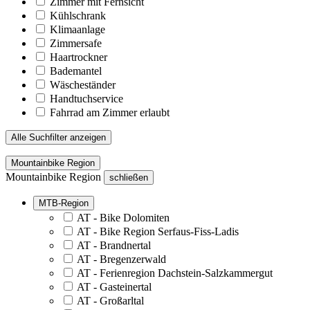
Zimmer mit Fernsicht
Kühlschrank
Klimaanlage
Zimmersafe
Haartrockner
Bademantel
Wäscheständer
Handtuchservice
Fahrrad am Zimmer erlaubt
Alle Suchfilter anzeigen
Mountainbike Region
Mountainbike Region
schließen
MTB-Region
AT - Bike Dolomiten
AT - Bike Region Serfaus-Fiss-Ladis
AT - Brandnertal
AT - Bregenzerwald
AT - Ferienregion Dachstein-Salzkammergut
AT - Gasteinertal
AT - Großarltal