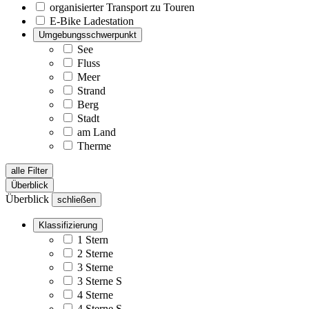
organisierter Transport zu Touren
E-Bike Ladestation
Umgebungsschwerpunkt
See
Fluss
Meer
Strand
Berg
Stadt
am Land
Therme
alle Filter
Überblick
Überblick
schließen
Klassifizierung
1 Stern
2 Sterne
3 Sterne
3 Sterne S
4 Sterne
4 Sterne S