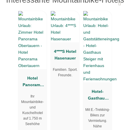
4****S Hotel
Hasenauer
Familien. Sport.
Freunde.
Hotel
Panorama
Obertauern
Hotel-
Ihr
Gasthaus
Mountainbike-
Steiger mit
und
Mit E.-Trekking-
Ferienhaus
Kuschelhotel
Bikes zur
und
auf 1.750 m
Vermietung.
Seehöhe
Ferienwohn
Nähe