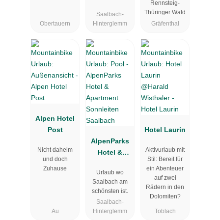
ungen
Rennsteig-
Thüringer Wald
Saalbach-
Obertauern
Hinterglemm
Gräfenthal
Alpen Hotel
Post
Hotel Laurin
AlpenParks
Nicht daheim
Aktivurlaub mit
Hotel &
und doch
Stil: Bereit für
Apartment
Zuhause
ein Abenteuer
Urlaub wo
Sonnleiten
auf zwei
Saalbach am
Saalbach
Rädern in den
schönsten ist.
Dolomiten?
Saalbach-
Au
Hinterglemm
Toblach