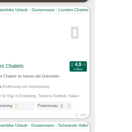
es Chalets
3 Bew.
e Chalets im herzen der Dolomiten
m
(Entfernung von Gossensass)
St Vigil in Enneberg, Trentino-Südtirol, Italien
izierung:
Preisniveau:
114