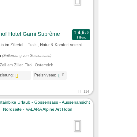
hof Hotel Garni Suprême
3 Bew.
ub im Zillertal – Trails, Natur & Komfort vereint
m
(Entfernung von Gossensass)
ell am Ziller, Tirol, Österreich
izierung:
Preisniveau:
114