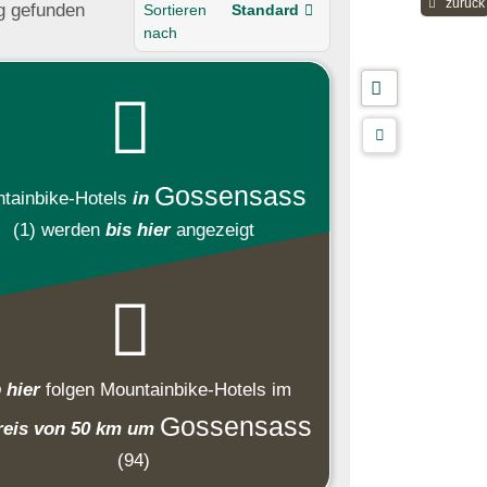
zurück
ng
gefunden
Sortieren
Standard
nach
Gossensass
tainbike-Hotels
in
(1)
werden
bis hier
angezeigt
 hier
folgen
Mountainbike-Hotels
im
Gossensass
eis von 50 km um
(94)