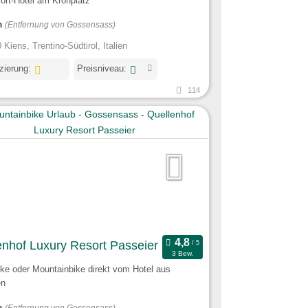
ort-Hotel am Kronplatz
m
(Entfernung von Gossensass)
 Kiens, Trentino-Südtirol, Italien
izierung:
Preisniveau:
114
enhof Luxury Resort Passeier
3 Bew.
ke oder Mountainbike direkt vom Hotel aus
en
m
(Entfernung von Gossensass)