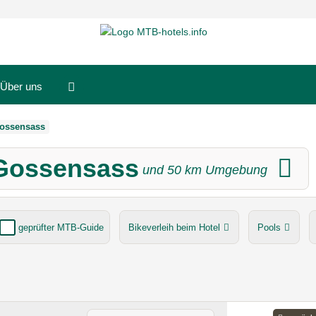
Über uns
ossensass
 Gossensass
und
50
km Umgebung
geprüfter MTB-Guide
Bikeverleih beim Hotel
Pools
E-Bike Ladestation
Umgebungsschwerpunkt