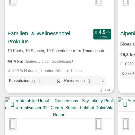
Familien- & Wellnesshotel
Alpen
3 Bew.
Prokulus
Bikeurla
10 Pools, 10 Saunen, 10 Ruheräume = Ihr Traumurlaub
49,3 k
44,4 km
(Entfernung von Gossensass)
6280 Z
39025 Naturns, Trentino-Südtirol, Italien
Klassif
Klassifizierung:
Preisniveau:
114