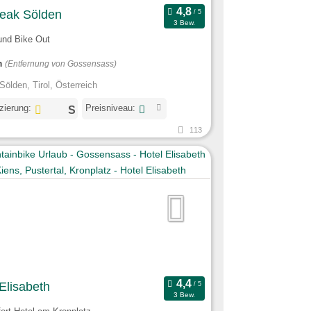
eak Sölden
3 Bew.
und Bike Out
m
(Entfernung von Gossensass)
Sölden, Tirol, Österreich
izierung:
Preisniveau:
113
Elisabeth
3 Bew.