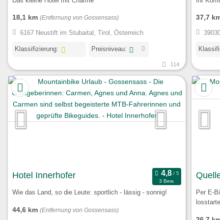
Das kleine Hotel mit Charme
Ihr Komf
18,1 km
37,7 k
(Entfernung von Gossensass)
6167 Neustift im Stubaital, Tirol, Österreich
39030
Klassifizierung:
Preisniveau:
Klassif
114
Hotel Innerhofer
Quell
3 Bew.
Wie das Land, so die Leute: sportlich - lässig - sonnig!
Per E-Bi
losstart
44,6 km
(Entfernung von Gossensass)
26,7 k