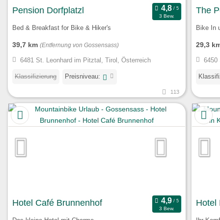
Pension Dorfplatzl
The P
3 Bew.
Bed & Breakfast for Bike & Hiker's
Bike In 
39,7 km
29,3 k
(Entfernung von Gossensass)
6481 St. Leonhard im Pitztal, Tirol, Österreich
6450 
Klassifizierung
Preisniveau:
Klassif
113
Hotel Café Brunnenhof
Hotel 
3 Bew.