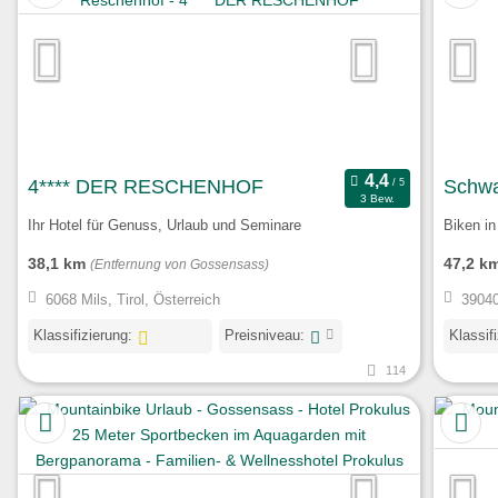
4**** DER RESCHENHOF
Schwa
3 Bew.
Ihr Hotel für Genuss, Urlaub und Seminare
Biken in
38,1 km
47,2 k
(Entfernung von Gossensass)
6068 Mils, Tirol, Österreich
39040
Klassifizierung:
Preisniveau:
Klassif
114