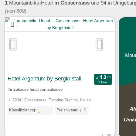
1
Mountainbike-Hotel
in Gossensass
und 94 in Umgebu
(von 809)
Moun
Hotel Argentum by Bergkristall
3 Bew.
Ihr Zuhause ferab von Zuhause
39041 Gossensass, Trentino-Südtirol, Italien
Ab
Klassifizierung:
Preisniveau:
Umkr
88