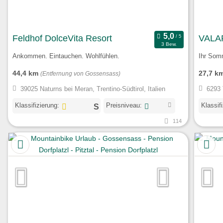
Feldhof DolceVita Resort
VALAR
3 Bew.
Ankommen. Eintauchen. Wohlfühlen.
Ihr Somm
44,4 km
27,7 k
(Entfernung von Gossensass)
39025 Naturns bei Meran, Trentino-Südtirol, Italien
6293 
Klassifizierung:
Preisniveau:
Klassif
114