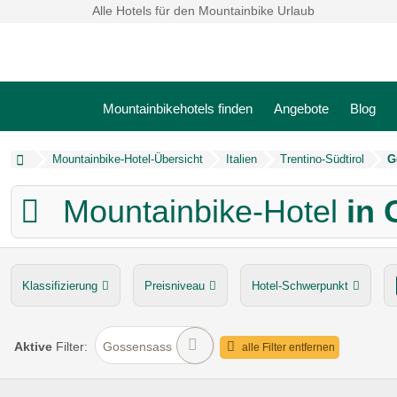
Alle Hotels für den Mountainbike Urlaub
Mountainbikehotels finden
Angebote
Blog
Mountainbike-Hotel-Übersicht
Italien
Trentino-Südtirol
G
Mountainbike-Hotel
in
Klassifizierung
Preisniveau
Hotel-Schwerpunkt
Servicestation
organisierter Transport zu Touren
Aktive
Filter:
Gossensass
alle Filter entfernen