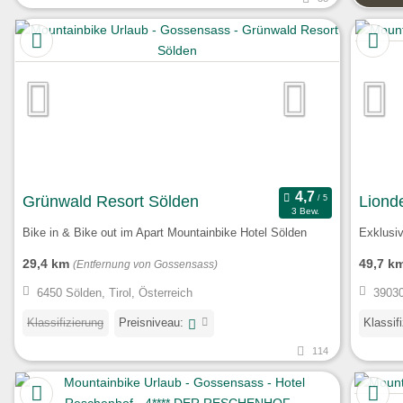
Grünwald Resort Sölden
Liond
3 Bew.
Bike in & Bike out im Apart Mountainbike Hotel Sölden
Exklusiv
29,4 km
49,7 k
(Entfernung von Gossensass)
6450 Sölden, Tirol, Österreich
39030 
Klassifizierung
Preisniveau:
Klassif
114