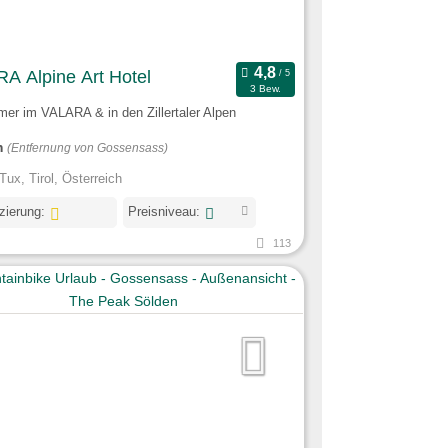
A Alpine Art Hotel
3 Bew.
er im VALARA & in den Zillertaler Alpen
m
(Entfernung von Gossensass)
Tux, Tirol, Österreich
izierung:
Preisniveau:
113