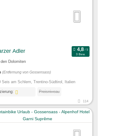
rzer Adler
3 Bew.
 den Dolomiten
m
(Entfernung von Gossensass)
 Seis am Schlern, Trentino-Südtirol, Italien
izierung:
Preisniveau
114