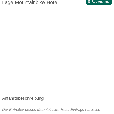
Lage Mountainbike-Hotel
Routenplaner
dem Rad erkunden. Die Kulturregion in Südtirol ist ein
ideales Reiseziel für Mountainbiker und Radfahrer aller
Ansprüche für einen individuellen und
abwechslungsreichen Bikeurlaub in Südtirol.
Mountainbiker, Downhill-, Freeride-, Enduro- und All-
Mountain-Biker, sie alle finden für ihren Bikeurlaub in
Südtirol im Vinschgau ein dichtes Netz an über 80 gut
gekennzeichneten Trails. Die Routen auf Almen und ins
Hochgebirge sind trotz unterschiedlicher
Schwierigkeitsgrade durchgängig gut befahrbar. Einige der
Single Trails im Tal eignen sich für Einsteiger, andere sind
beliebte Routen für ambitionierte Hochgebirgs-Biker.
Straßenradfahrer und Rennradfahrer erwarten im
landschaftlich vielfältigen Vinschgau in Südtirol einmalige
Anfahrtsbeschreibung
Routen und Highlights wie die bekannte Etschradroute
entlang der Via Claudia Augusta, oder die Stilfser Joch
Der Betreiber dieses Mountainbike-Hotel-Eintrags hat keine
Straße auf einen der höchsten befahrbaren Übergänge der