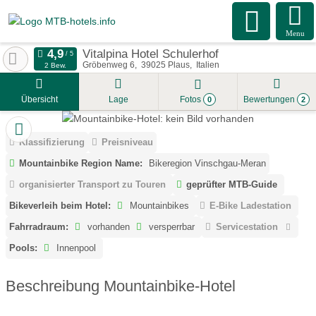
Menu
Vitalpina Hotel Schulerhof
Gröbenweg 6
39025
Plaus
Italien
2 Bew.
Übersicht
Lage
Fotos
Bewertungen
0
2
Klassifizierung
Preisniveau
Mountainbike Region Name:
Bikeregion Vinschgau-Meran
organisierter Transport zu Touren
geprüfter MTB-Guide
Bikeverleih beim Hotel:
Mountainbikes
E-Bike Ladestation
Fahrradraum:
vorhanden
versperrbar
Servicestation
Pools:
Innenpool
Beschreibung Mountainbike-Hotel