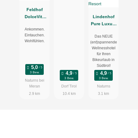
Feldhof
DolceVita
Lindenhof
Resort
Pure Luxury
Ankommen.
& Spa
Eintauchen.
Das NEUE
DolceVita
Wohlfühlen.
(ent)spannende
Resort
Wellnesshotel
für Ihren
Bikeurlaub in
Südtirol!
3 Bew.
3 Bew.
3 Bew.
Naturns bei
Meran
Dorf Tirol
Naturns
2.9 km
10.4 km
3.1 km