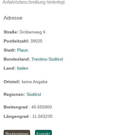
Anfahrtsbeschreibung hinterlegt.
Alpen.
Adresse
Panorama-Radwege führen gemütlich durch das Tal und
Angebote wie das Bahn&Bike Ticket sind ideal für
Straße:
Gröbenweg 6
Genussradler und Familienausflüge auf zwei Rädern.
Postleitzahl:
39025
Ultimative Herausforderungen für einen Bikeurlaub in
Südtirol sind dagegen steile Berghänge und Passstraßen
Stadt:
Plaus
wie die Stilfser Joch Straße. Die Radtour und Giro-d’Italia
Bundesland:
Trentino-Südtirol
Etappe auf das 2.760 m hohe Stilfser Joch ist mit 48
Land:
Italien
Kehren und 1.869 Höhenmetern ein echtes Highlight für
jeden Rennradfahrer und ein Muss für jeden Bikeurlaub in
Ortsteil:
keine Angabe
Südtirol.
Regionen:
Südtirol
Anzahl Bergbahnen:
6 Bergbahnen
Breitengrad
:
46.655800
Bikeparks:
1 Bikeparks
beschilderte Routen
Längengrad
:
11.043230
saisonale Öffnungszeiten Mountainbike Region:
das ganze Jahr geöffnet
Routenplaner
Kontakt