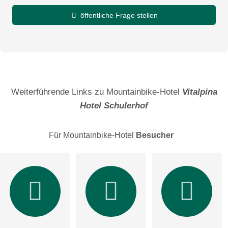
öffentliche Frage stellen
Vorname
Name
Weiterführende Links zu Mountainbike-Hotel
Vitalpina
Hotel Schulerhof
E-Mail-Adresse (wird nicht veröffentlicht)
Für Mountainbike-Hotel
Besucher
Hiermit akzeptiere ich die
AGB
.
Die
Datenschutzerklärung
habe ich zur Kenntnis genommen.