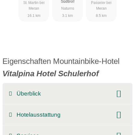
Südtirol!
St. Martin bei
Passeier bei
Meran
Naturns
Meran
16.1 km
3.1 km
8.5 km
Eigenschaften Mountainbike-Hotel
Vitalpina Hotel Schulerhof
Überblick
Hotel-Schwerpunkt:
Hotelausstattung
Mountainbike & Familie
Mountainbike & Wandern
Pools:
Innenpool
Wellnessbereich
Sauna