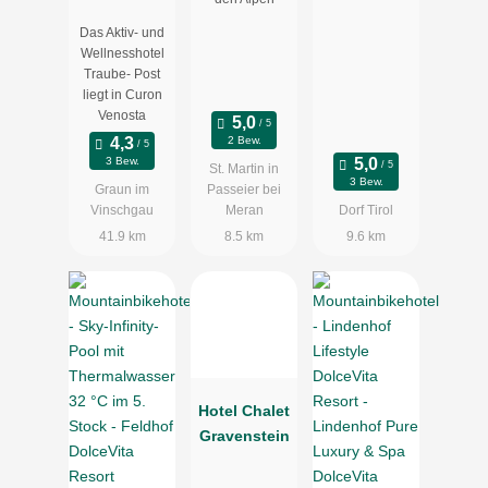
el Traube
Das Aktiv- und
Post
Wellnesshotel
Traube- Post
liegt in Curon
Venosta
2 Bew.
3 Bew.
St. Martin in
3 Bew.
Graun im
Passeier bei
Vinschgau
Meran
Dorf Tirol
41.9 km
8.5 km
9.6 km
Hotel Chalet
Gravenstein