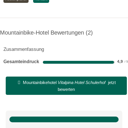
Öffnungszeiten Bergbahnen:
08:00-19:00
08:00-19:00
Mountainbike-Hotel Bewertungen
2
08:00-19:00
08:00-19:00
Zusammenfassung
08:00-19:00
Gesamteindruck
4,9
08:00-19:00
08:00-19:00
Mountainbikehotel
Vitalpina Hotel Schulerhof
jetzt
bewerten
08:00-19:00
Biketransport:
öffentliche Verkehrsmittel
Bergbahnen
Bike-Shuttle
sonstige Transportmöglichkeiten