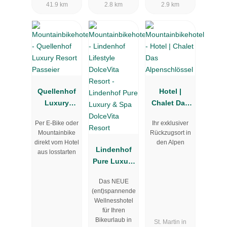
41.9 km
2.8 km
2.9 km
Quellenhof
Hotel |
Luxury
Chalet Das
Resort
Alpenschlös
Per E-Bike oder
Ihr exklusiver
Passeier
sel
Mountainbike
Rückzugsort in
direkt vom Hotel
den Alpen
Lindenhof
aus losstarten
Pure Luxury
& Spa
Das NEUE
DolceVita
(ent)spannende
Resort
Wellnesshotel
für Ihren
Bikeurlaub in
St. Martin in