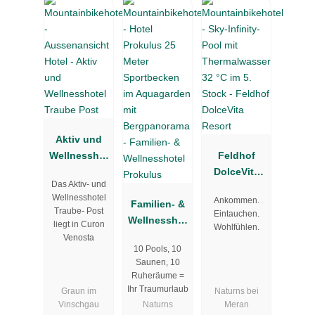
Aktiv und
Wellnesshot
Feldhof
el Traube
DolceVita
Das Aktiv- und
Post
Resort
Wellnesshotel
Ankommen.
Familien- &
Traube- Post
Eintauchen.
Wellnesshot
liegt in Curon
Wohlfühlen.
el Prokulus
Venosta
10 Pools, 10
Saunen, 10
Ruheräume =
Ihr Traumurlaub
Graun im
Naturns bei
Vinschgau
Naturns
Meran