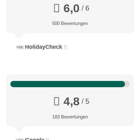
6,0
/ 6
Link zur Mountainbike Region
500 Bewertungen
HolidayCheck
via:
4,8
/ 5
183 Bewertungen
via: