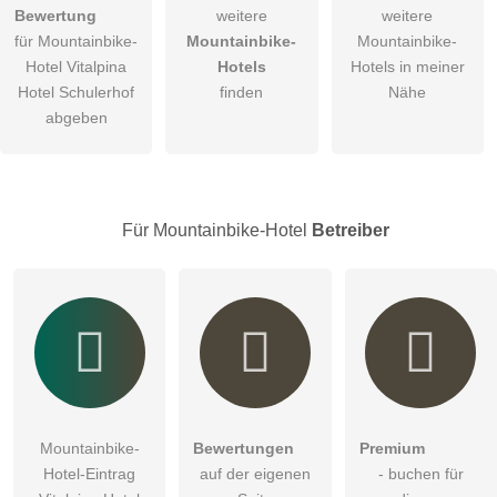
öffentliche Frage stellen
Abbrechen
Bewertung
weitere
weitere
für Mountainbike-
Mountainbike-
Mountainbike-
Hinweis:
Bitte beachten Sie, öffentliche Fragen sind
für alle
Hotel Vitalpina
Hotels
Hotels in meiner
Besucher sichtbar
.
Hotel Schulerhof
finden
Nähe
Klicken Sie hier um eine
individuelle Frage
an den
abgeben
Mountainbike-Hotel-Eintrag zu stellen
.
Für Mountainbike-Hotel
Betreiber
Mountainbike-
Bewertungen
Premium
Hotel-Eintrag
auf der eigenen
- buchen für