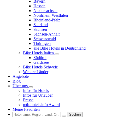
Bayern
Hessen
Niedersachsen
Nordrhein-Westfalen
Rheinland-Pfalz
Saarland
Sachsen
Sachsen-Anhalt
Schwarzwald
Thüringen
alle Bike Hotels in Deutschland
Bike Hotels Italien
Südtirol
Gardasee
Bike Hotels Schweiz
Weitere Länder
Angebote
Blog
Über uns
Infos für Hotels
Infos für Urlauber
Presse
mtb-hotels.info Award
Meine Favoriten
Suchen