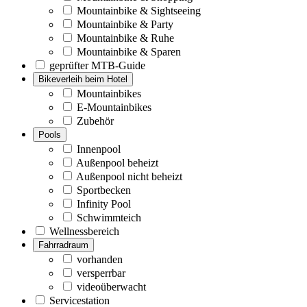
Mountainbike & Sightseeing
Mountainbike & Party
Mountainbike & Ruhe
Mountainbike & Sparen
geprüfter MTB-Guide
Bikeverleih beim Hotel
Mountainbikes
E-Mountainbikes
Zubehör
Pools
Innenpool
Außenpool beheizt
Außenpool nicht beheizt
Sportbecken
Infinity Pool
Schwimmteich
Wellnessbereich
Fahrradraum
vorhanden
versperrbar
videoüberwacht
Servicestation