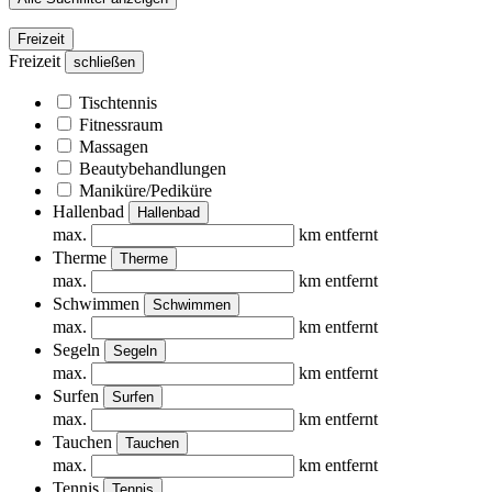
Freizeit
Freizeit
schließen
Tischtennis
Fitnessraum
Massagen
Beautybehandlungen
Maniküre/Pediküre
Hallenbad
Hallenbad
max.
km entfernt
Therme
Therme
max.
km entfernt
Schwimmen
Schwimmen
max.
km entfernt
Segeln
Segeln
max.
km entfernt
Surfen
Surfen
max.
km entfernt
Tauchen
Tauchen
max.
km entfernt
Tennis
Tennis