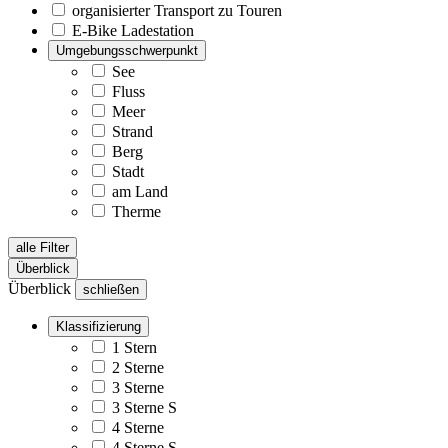
organisierter Transport zu Touren
E-Bike Ladestation
Umgebungsschwerpunkt
See
Fluss
Meer
Strand
Berg
Stadt
am Land
Therme
alle Filter
Überblick
Überblick
schließen
Klassifizierung
1 Stern
2 Sterne
3 Sterne
3 Sterne S
4 Sterne
4 Sterne S