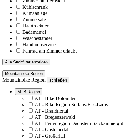
Zimmer mit Fernsicht
Kühlschrank
Klimaanlage
Zimmersafe
Haartrockner
Bademantel
Wäscheständer
Handtuchservice
Fahrrad am Zimmer erlaubt
Alle Suchfilter anzeigen
Mountainbike Region
Mountainbike Region
schließen
MTB-Region
AT - Bike Dolomiten
AT - Bike Region Serfaus-Fiss-Ladis
AT - Brandnertal
AT - Bregenzerwald
AT - Ferienregion Dachstein-Salzkammergut
AT - Gasteinertal
AT - Großarltal