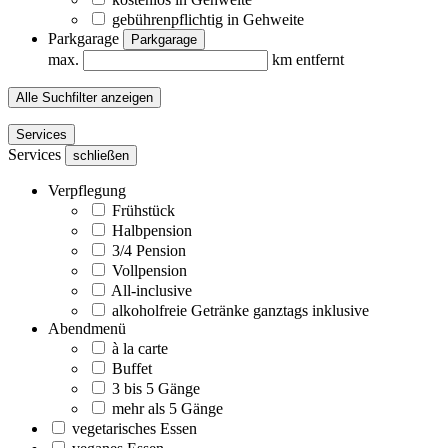
gebührenpflichtig in Gehweite
Parkgarage
Parkgarage
max.
km entfernt
Alle Suchfilter anzeigen
Services
Services
schließen
Verpflegung
Frühstück
Halbpension
3/4 Pension
Vollpension
All-inclusive
alkoholfreie Getränke ganztags inklusive
Abendmenü
à la carte
Buffet
3 bis 5 Gänge
mehr als 5 Gänge
vegetarisches Essen