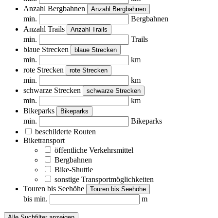
Anzahl Bergbahnen
Anzahl Bergbahnen
min.
Bergbahnen
Anzahl Trails
Anzahl Trails
min.
Trails
blaue Strecken
blaue Strecken
min.
km
rote Strecken
rote Strecken
min.
km
schwarze Strecken
schwarze Strecken
min.
km
Bikeparks
Bikeparks
min.
Bikeparks
beschilderte Routen
Biketransport
öffentliche Verkehrsmittel
Bergbahnen
Bike-Shuttle
sonstige Transportmöglichkeiten
Touren bis Seehöhe
Touren bis Seehöhe
bis min.
m
Alle Suchfilter anzeigen