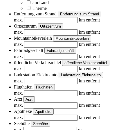
am Land
Therme
Entfernung zum Strand
Entfernung zum Strand
max.
km entfernt
Ortszentrum
Ortszentrum
max.
km entfernt
Mountainbikeverleih
Mountainbikeverleih
max.
km entfernt
Fahrradgeschäft
Fahrradgeschäft
max.
km entfernt
öffentliche Verkehrsmittel
öffentliche Verkehrsmittel
max.
km entfernt
Ladestation Elektroauto
Ladestation Elektroauto
max.
km entfernt
Flughafen
Flughafen
max.
km entfernt
Arzt
Arzt
max.
km entfernt
Apotheke
Apotheke
max.
km entfernt
Seehöhe
Seehöhe
min.
m