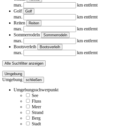
max.
km entfernt
Golf
Golf
max.
km entfernt
Reiten
Reiten
max.
km entfernt
Sommerrodeln
Sommerrodeln
max.
km entfernt
Bootsverleih
Bootsverleih
max.
km entfernt
Alle Suchfilter anzeigen
Umgebung
Umgebung
schließen
Umgebungsschwerpunkt
See
Fluss
Meer
Strand
Berg
Stadt