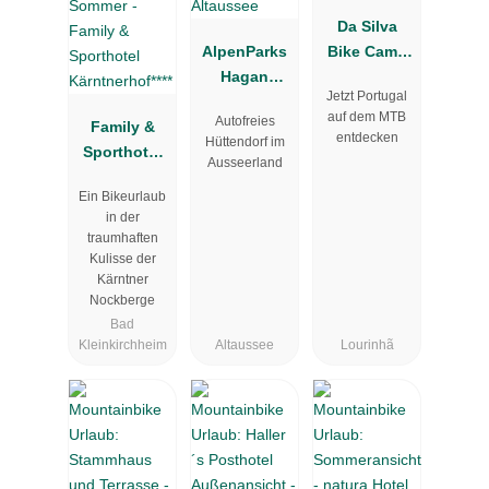
Da Silva
AlpenParks
Bike Camp
Hagan
Portugal
Jetzt Portugal
Lodge
auf dem MTB
Autofreies
Family &
Altaussee
entdecken
Hüttendorf im
Sporthotel
Ausseerland
Kärntnerhof*
Ein Bikeurlaub
***
in der
traumhaften
Kulisse der
Kärntner
Nockberge
Bad
Kleinkirchheim
Altaussee
Lourinhã