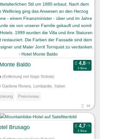
 Monte Baldo
3 Bew.
m
(Entfernung von Nago Torbole)
 Gardone Riviera, Lombardei, Italien
izierung
Preisniveau
66
otel Brusago
3 Bew.