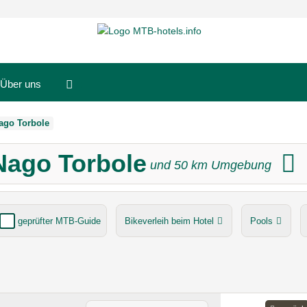
Über uns
ago Torbole
Nago Torbole
und
50
km Umgebung
geprüfter MTB-Guide
Bikeverleih beim Hotel
Pools
E-Bike Ladestation
Umgebungsschwerpunkt