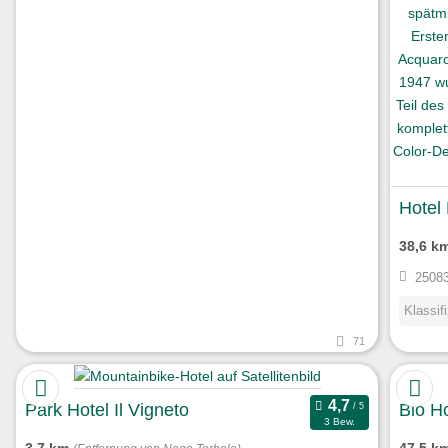
Hotel
38,6 k
25083
Klassif
71
Park Hotel Il Vigneto
Bio H
3 Bew.