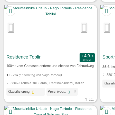
Residence Toblini
Sport
3 Bew.
100mt vom Gardasee entfernt und ebenso von Fahrradweg
35,6 k
1,6 km
38010 
(Entfernung von Nago Torbole)
38069 Torbole sul Garda, Trentino-Südtirol, Italien
Klassif
Klassifizierung:
Preisniveau:
101