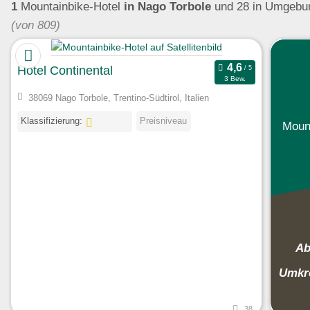
1
Mountainbike-Hotel
in Nago Torbole
und 28 in Umgeb
(von 809)
Hotel Continental
3 Bew.
38069 Nago Torbole, Trentino-Südtirol, Italien
Klassifizierung:
Preisniveau
Mount
Ab
Umkr
38