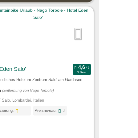
 Eden Salo'
3 Bew.
undliches Hotel im Zentrum Salo' am Gardasee
m
(Entfernung von Nago Torbole)
 Salo, Lombardei, Italien
izierung:
Preisniveau: