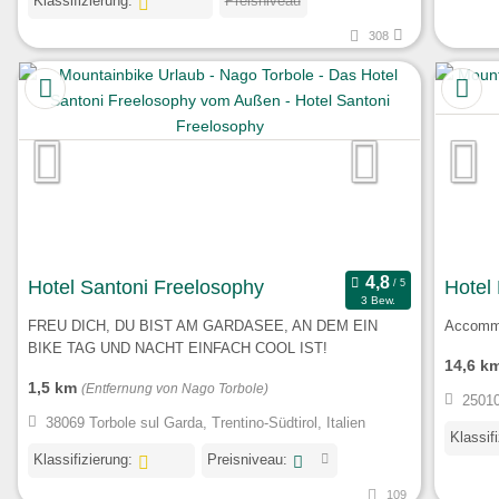
Klassifizierung:
Preisniveau
308
Hotel Santoni Freelosophy
Hotel
3 Bew.
FREU DICH, DU BIST AM GARDASEE, AN DEM EIN
Accommo
BIKE TAG UND NACHT EINFACH COOL IST!
14,6 k
1,5 km
(Entfernung von Nago Torbole)
25010
38069 Torbole sul Garda, Trentino-Südtirol, Italien
Klassif
Klassifizierung:
Preisniveau:
109