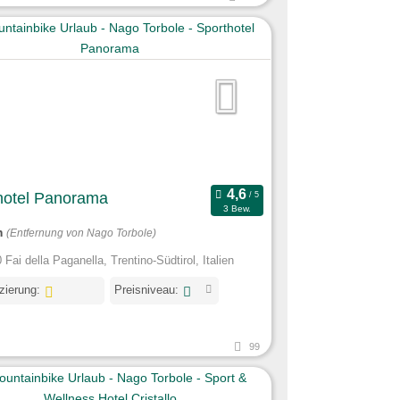
hotel Panorama
3 Bew.
m
(Entfernung von Nago Torbole)
Fai della Paganella, Trentino-Südtirol, Italien
izierung:
Preisniveau:
99