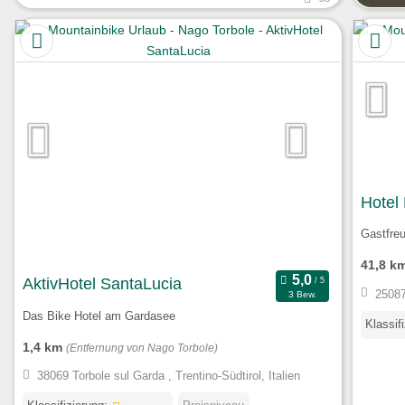
Hotel
Gastfre
41,8 k
AktivHotel SantaLucia
25087
3 Bew.
Das Bike Hotel am Gardasee
Klassif
1,4 km
(Entfernung von Nago Torbole)
38069 Torbole sul Garda , Trentino-Südtirol, Italien