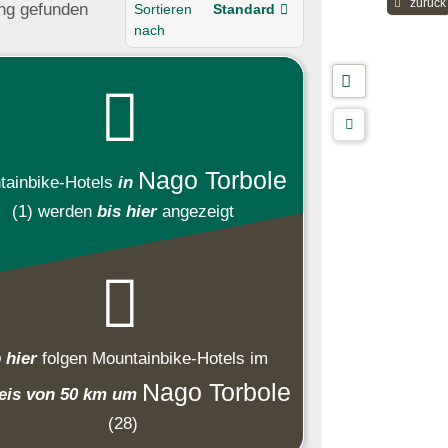
zurück
ung
gefunden
Sortieren
Standard
nach
Nago Torbole
ainbike-Hotels
in
(1)
werden
bis hier
angezeigt
 hier
folgen
Mountainbike-Hotels
im
Nago Torbole
eis von 50 km um
(28)