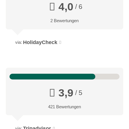
4,0
/ 6
2 Bewertungen
HolidayCheck
via:
3,9
/ 5
Trail auf der Alpe Cimbra
421 Bewertungen
Wählen Sie Ihre Spezialität! Bike fahren auf der Alpe Cimbra
Tripadvisor
via: