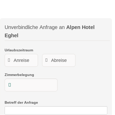
ganztags geöffnet
ganztags geöffnet
Unverbindliche Anfrage an
Alpen Hotel
Eghel
Biketransport:
öffentliche Verkehrsmittel
Bergbahnen
Urlaubszeitraum
Bike-Shuttle
sonstige Transportmöglichkeiten
Touren ab Seehöhe:
ab 1100 m
Touren bis Seehöhe:
bis 1900 m
Zimmerbelegung
Link zur Mountainbike Region
Betreff der Anfrage