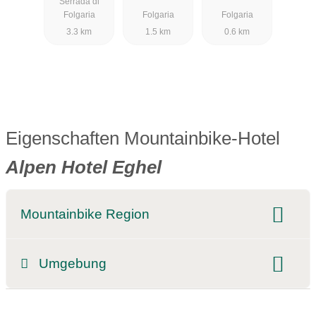
Serrada di
Folgaria
Folgaria
Folgaria
3.3 km
1.5 km
0.6 km
Eigenschaften Mountainbike-Hotel
Alpen Hotel Eghel
Mountainbike Region
MTB-Region:
IT - Alpe Cimbra
Umgebung
Mountainbike Region Name:
Alpe Cimbra - Folgaria, Lavarone und Lusérn
Register-Nr.