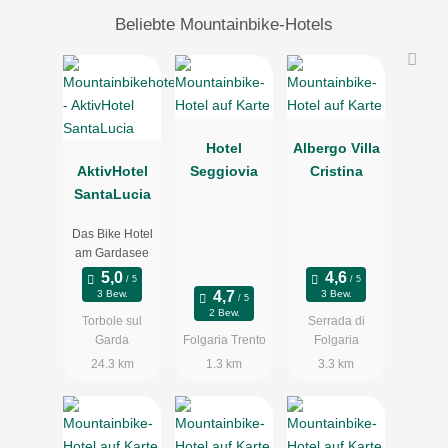
Beliebte Mountainbike-Hotels
Hotel
Albergo Villa
AktivHotel
Seggiovia
Cristina
SantaLucia
Das Bike Hotel
am Gardasee
3 Bew.
3 Bew.
2 Bew.
Torbole sul
Serrada di
Garda
Folgaria Trento
Folgaria
24.3 km
1.3 km
3.3 km