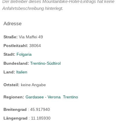
Der Betreiber dieses Mountainbike-Hotel-Eintrags hat keine
Tourenkilometer:
250 km
Anfahrtsbeschreibung hinterlegt.
Anzahl Bergbahnen:
4 Bergbahnen
Adresse
Touren Übersicht:
Straße:
Via Maffei 49
Postleitzahl:
38064
Stadt:
Folgaria
Bundesland:
Trentino-Südtirol
Land:
Italien
Ortsteil:
keine Angabe
Regionen:
Gardasee - Verona
Trentino
Breitengrad
:
45.917940
Längengrad
:
11.185930