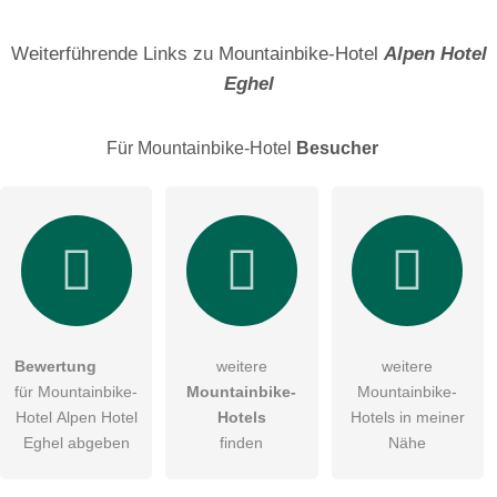
Name
Weiterführende Links zu Mountainbike-Hotel
Alpen Hotel
Eghel
E-Mail-Adresse (wird nicht veröffentlicht)
Für Mountainbike-Hotel
Besucher
Hiermit akzeptiere ich die
AGB
.
Die
Datenschutzerklärung
habe ich zur Kenntnis genommen.
öffentliche Frage stellen
Abbrechen
Bewertung
weitere
weitere
für Mountainbike-
Mountainbike-
Mountainbike-
Hinweis:
Bitte beachten Sie, öffentliche Fragen sind
für alle
Hotel Alpen Hotel
Hotels
Hotels in meiner
Besucher sichtbar
.
Eghel abgeben
finden
Nähe
Klicken Sie hier um eine
individuelle Frage
an den
Mountainbike-Hotel-Eintrag zu stellen
.