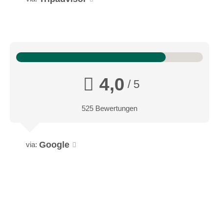
Link
Bikeparks:
1 Bikeparks
beschilderte Routen
saisonale Öffnungszeiten Mountainbike Region:
4,0
/ 5
das ganze Jahr geöffnet
525 Bewertungen
Öffnungszeiten Bergbahnen:
ganztags geöffnet
Google
ganztags geöffnet
via:
ganztags geöffnet
ganztags geöffnet
ganztags geöffnet
ganztags geöffnet