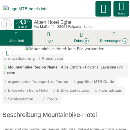
Menu
Alpen Hotel Eghel
Via Maffei 49
38064
Folgaria
Italien
3 Bew.
Übersicht
Lage
Fotos
Bewertungen
0
3
Klassifizierung
Preisniveau
Mountainbike Region Name:
Alpe Cimbra - Folgaria, Lavarone und
Lusérn
organisierter Transport zu Touren
geprüfter MTB-Guide
Bikeverleih beim Hotel
E-Bike Ladestation
Fahrradraum
Servicestation
Pools
Beschreibung Mountainbike-Hotel
Leider hat der Betreiber dieses Mountainbike-Hotel-Eintrags keine