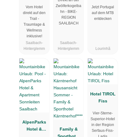
Portugal
Zwölferkogelba
Vom Hotel
Jetzt Portugal
hn - BIKE-
direkt auf den
auf dem MTB
REGION
Trail -
entdecken
SAALBACH
Traumlage &
Wellness
inklusive!
Saalbach-
Saalbach-
Hinterglemm
Hinterglemm
Lourinhã
Hotel TIROL
Fiss
Vier-Sterne-
Superior-Hotel
AlpenParks
in der Region
Hotel &
Family &
Serfaus-Fiss-
Apartment
Sporthotel
Ladis