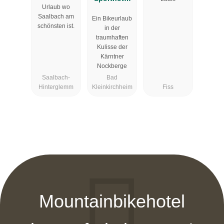
Urlaub wo
Sonnleiten
Kärntnerhof*
Saalbach am
Ein Bikeurlaub
Saalbach
***
schönsten ist.
in der
traumhaften
Kulisse der
Kärntner
Nockberge
Saalbach-
Bad
Hinterglemm
Kleinkirchheim
Fiss
Mountainbikehotel