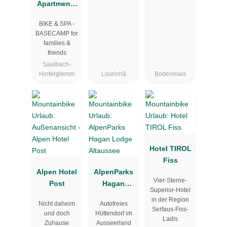
Apartments
"mit
BIKE & SPA -
Mehrwert"
BASECAMP for
families &
friends
Saalbach-
Hinterglemm
Lourinhã
Bodenmais
Hotel TIROL
Fiss
Alpen Hotel
AlpenParks
Vier-Sterne-
Post
Hagan
Superior-Hotel
Lodge
in der Region
Nicht daheim
Autofreies
Altaussee
Serfaus-Fiss-
und doch
Hüttendorf im
Ladis
Zuhause
Ausseerland