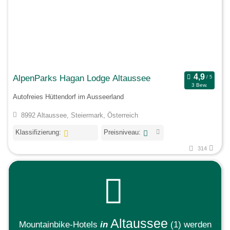
AlpenParks Hagan Lodge Altaussee
3 Bew.
Autofreies Hüttendorf im Ausseerland
8992 Altaussee, Steiermark, Österreich
Klassifizierung:
Preisniveau:
314
Altaussee
Mountainbike-Hotels
in
(1)
werden