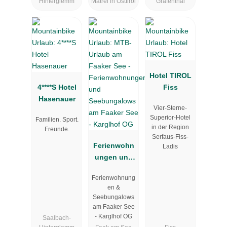
Hinterglemm
Matrei in Osttirol
Gräfenthal
Hotel TIROL
4****S Hotel
Fiss
Hasenauer
Vier-Sterne-
Superior-Hotel
Familien. Sport.
in der Region
Freunde.
Serfaus-Fiss-
Ferienwohn
Ladis
ungen und
Seebungalo
Ferienwohnung
ws am
en &
Faaker See -
Seebungalows
Karglhof OG
am Faaker See
- Karglhof OG
Saalbach-