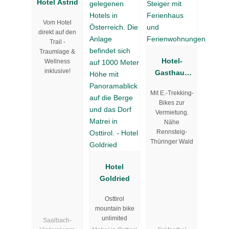
Hotel Astrid
Vom Hotel
direkt auf den
Trail -
Traumlage &
Hotel-
Wellness
inklusive!
Gasthaus
Steiger mit
Mit E.-Trekking-
Ferienhaus
Bikes zur
und
Vermietung.
Ferienwohn
Nähe
ungen
Rennsteig-
Thüringer Wald
Hotel
Goldried
Osttirol
mountain bike
unlimited
Saalbach-