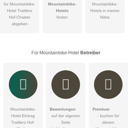
für Mountainbike-
Mountainbike-
Mountainbike-
Hinweis:
Bitte beachten Sie, öffentliche Fragen sind
für alle
Hotel Trattlers
Hotels
Hotels in meiner
Besucher sichtbar
.
Hof-Chalets
finden
Nähe
Klicken Sie hier um eine
individuelle Frage
an den
abgeben
Mountainbike-Hotel-Eintrag zu stellen
.
Für Mountainbike-Hotel
Betreiber
Mountainbike-
Bewertungen
Premium
Hotel-Eintrag
auf der eigenen
- buchen für
Trattlers Hof-
Seite
diesen