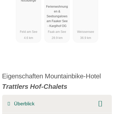
Nockberge
Seebungalo
Ferienwohnung
ws am
en &
Faaker See -
Seebungalows
Karglhof OG
am Faaker See
- Karglhof OG
Feld am See
Faak am See
Weissensee
4.6 km
28.9 km
36.9 km
Eigenschaften Mountainbike-Hotel
Trattlers Hof-Chalets
Überblick