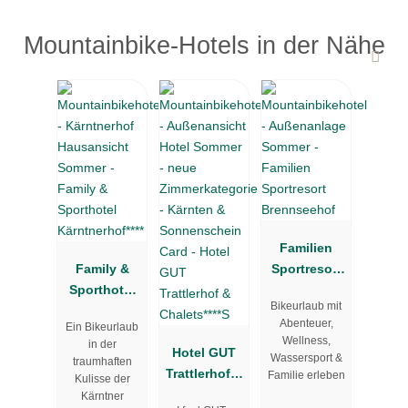
Mountainbike-Hotels in der Nähe
Familien
Family &
Sportresort
Sporthotel
Brennseehof
Bikeurlaub mit
Kärntnerhof*
Abenteuer,
Ein Bikeurlaub
***
Wellness,
in der
Hotel GUT
Wassersport &
traumhaften
Trattlerhof &
Familie erleben
Kulisse der
Chalets****S
Kärntner