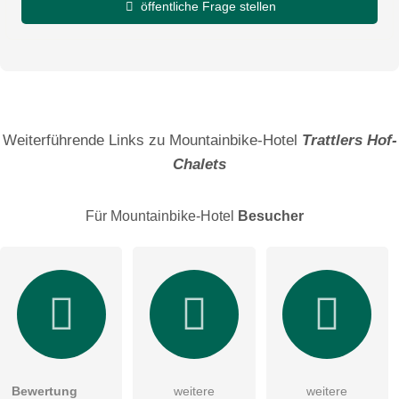
öffentliche Frage stellen
Vorname
Name
Weiterführende Links zu Mountainbike-Hotel
Trattlers Hof-
Chalets
E-Mail-Adresse (wird nicht veröffentlicht)
Für Mountainbike-Hotel
Besucher
Hiermit akzeptiere ich die
AGB
.
Die
Datenschutzerklärung
habe ich zur Kenntnis genommen.
öffentliche Frage stellen
Abbrechen
Bewertung
weitere
weitere