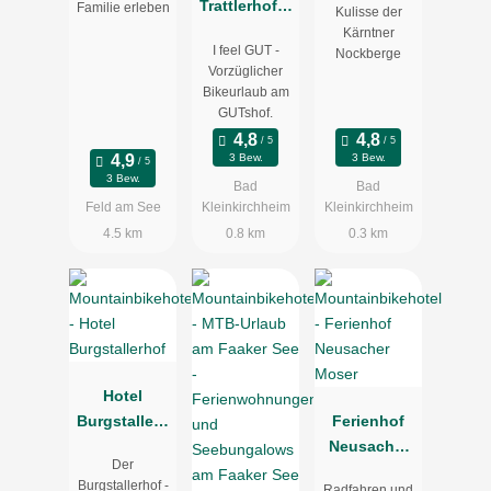
Trattlerhof &
Familie erleben
Kulisse der
Chalets****S
Kärntner
Tennis & Beachvolleyball
I feel GUT -
Nockberge
Vorzüglicher
Bikeurlaub am
Trattlerhof Gäste können auf den hauseigenen Tennisplätzen
GUTshof.
sowie am Beachvolleyball-Platz, gleich neben dem
Hüttenrestaurant Einkehr, auf Einladung des Hauses das
3 Bew.
3 Bew.
3 Bew.
Racket schwingen oder besonderes Beachfeeling genießen.
Bad
Bad
Feld am See
Kleinkirchheim
Kleinkirchheim
4.5 km
0.8 km
0.3 km
Tennis & Beachvolleyball
Hotel
Burgstallerh
Ferienhof
of
Neusacher
Der
Moser
Burgstallerhof -
Radfahren und