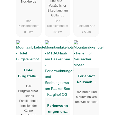
I feel GUT -
Nockberge
Vorzüglicher
Bikeurlaub am
GUTshof.
Bad
Bad
Kleinkirchheim
Kleinkirchheim
Feld am See
0.3 km
0.8 km
4.5 km
Hotel
Burgstallerh
Ferienhof
of
Neusacher
Der
Moser
Burgstallerhof -
Radfahren und
kleines
Mountainbiken
Familienhotel
am Weissensee
Ferienwohn
inmitten der
Kärtner
ungen und