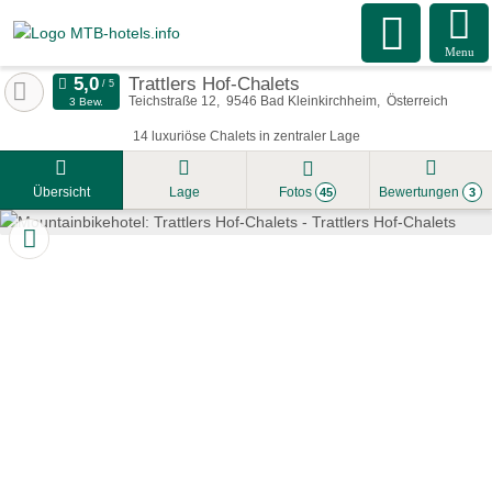
Menu
Trattlers Hof-Chalets
Teichstraße 12
9546
Bad Kleinkirchheim
Österreich
3 Bew.
14 luxuriöse Chalets in zentraler Lage
Übersicht
Lage
Fotos
Bewertungen
45
3