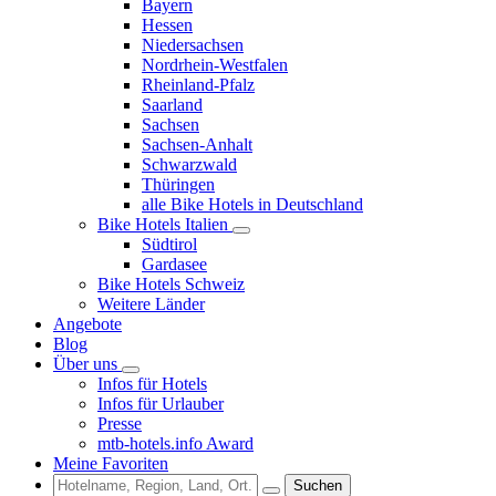
Bayern
Hessen
Niedersachsen
Nordrhein-Westfalen
Rheinland-Pfalz
Saarland
Sachsen
Sachsen-Anhalt
Schwarzwald
Thüringen
alle Bike Hotels in Deutschland
Bike Hotels Italien
Südtirol
Gardasee
Bike Hotels Schweiz
Weitere Länder
Angebote
Blog
Über uns
Infos für Hotels
Infos für Urlauber
Presse
mtb-hotels.info Award
Meine Favoriten
Suchen