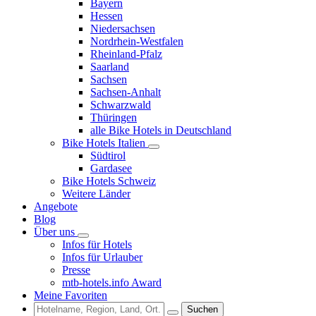
Bayern
Hessen
Niedersachsen
Nordrhein-Westfalen
Rheinland-Pfalz
Saarland
Sachsen
Sachsen-Anhalt
Schwarzwald
Thüringen
alle Bike Hotels in Deutschland
Bike Hotels Italien
Südtirol
Gardasee
Bike Hotels Schweiz
Weitere Länder
Angebote
Blog
Über uns
Infos für Hotels
Infos für Urlauber
Presse
mtb-hotels.info Award
Meine Favoriten
Suchen