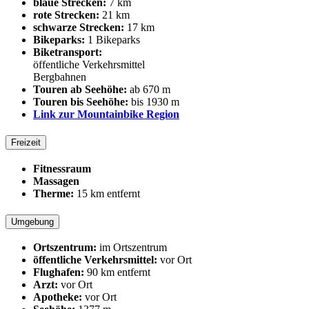
blaue Strecken:
7 km
rote Strecken:
21 km
schwarze Strecken:
17 km
Bikeparks:
1 Bikeparks
Biketransport:
öffentliche Verkehrsmittel
Bergbahnen
Touren ab Seehöhe:
ab 670 m
Touren bis Seehöhe:
bis 1930 m
Link zur Mountainbike Region
Freizeit
Fitnessraum
Massagen
Therme:
15 km entfernt
Umgebung
Ortszentrum:
im Ortszentrum
öffentliche Verkehrsmittel:
vor Ort
Flughafen:
90 km entfernt
Arzt:
vor Ort
Apotheke:
vor Ort